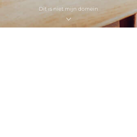
Dit is niet mijn domein
Altijd al een domeinnaam willen
hebben?
Dat kan! Bij Mijndomein kan je snel en
eenvoudig zoeken naar jouw domeinnaam met
meer dan 300 extensies!
Geen ervaring met het bouwen van een website?
Geen enkel probleem. Bij Mijndomein kan
iedereen een website bouwen. Zelfs zonder
technische kennis!
Bekijk de mogelijkheden