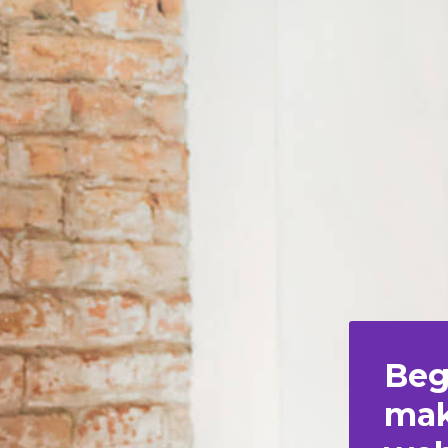
Beg
mak