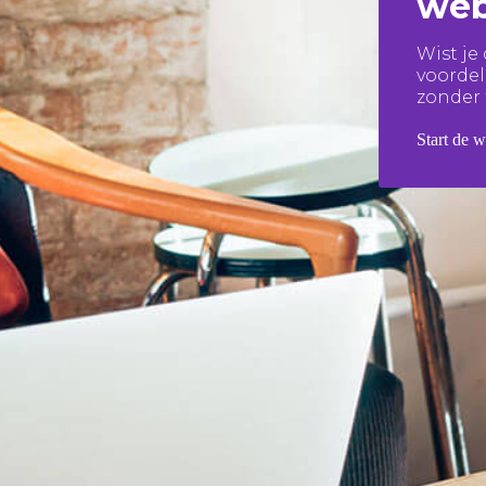
web
Wist je
voorde
zonder 
Start de 