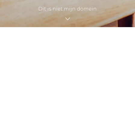
Dit is niet mijn domein
Altijd al een domeinnaam willen
hebben?
Dat kan! Bij Mijndomein kan je snel en
eenvoudig zoeken naar jouw domeinnaam met
meer dan 300 extensies!
Geen ervaring met het bouwen van een website?
Geen enkel probleem. Bij Mijndomein kan
iedereen een website bouwen. Zelfs zonder
technische kennis!
Bekijk de mogelijkheden