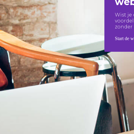
web
Wist je
voorde
zonder 
Start de 