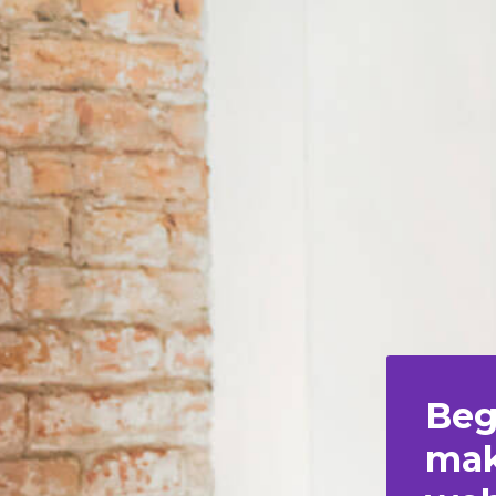
Beg
mak