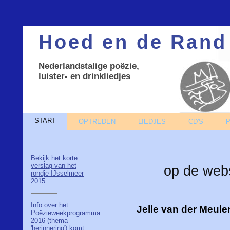
Hoed en de Rand
Nederlandstalige poëzie,
luister- en drinkliedjes
START
OPTREDEN
LIEDJES
CD'S
Bekijk het korte
verslag van het
op de web
rondje IJsselmeer
2015
Info over het
Jelle van der Meule
Poëzieweekprogramma
2016 (thema
'herinnering') komt