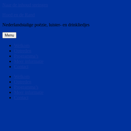
Naar de inhoud springen
Hoed en de Rand
Nederlandstalige poëzie, luister- en drinkliedjes
Menu
Welkom
Optreden
Programma’s
Meer informatie
Contact
Welkom
Optreden
Programma’s
Meer informatie
Contact