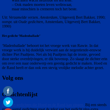
want allen wacht hetzelfde lot ten leste.
– Ook maden moeten leven weliswaar,
maar misschien is cremeren toch het beste.
Uit:
Verzamelde verzen. Amsterdam
, Uitgeverij Bert Bakker, 1990;
oorspr. uit
Oude gedichten
, Amsterdam, Uitgeverij Bert Bakker,
1990)
Het gedicht ‘Madenballade’
‘Madenballade’ behoort tot het vroege werk van Rawie. In dat
vroege werk is hij duidelijk verwant aan de negentiende-eeuwse
dichter Piet Paaltjens. Net als bij Paaltjens ligt de ironie, gevoed
door sterke overdrijvingen, er dik bovenop. Zo slaagt de dichter erin
om over een naar onderwerp een geestig gedicht te maken. Hoed en
de Rand heeft er dan ook een stevig vrolijke melodie achter gezet.
Volg ons
Gedichtenlijst
Lijst met gedichten die Hoed en de Rand kan zingen.
Bij een steeds
groter aantal gedichten staat de tekst van het gedicht plus extra