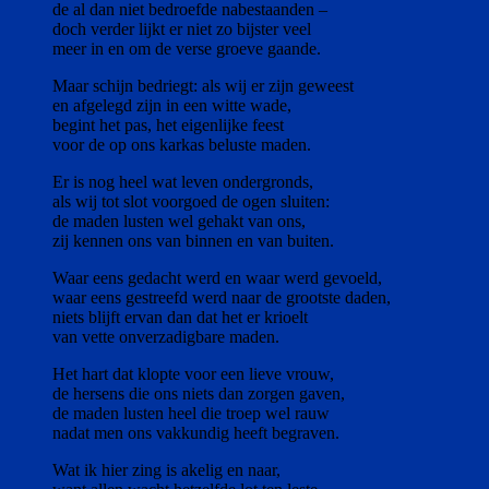
de al dan niet bedroefde nabestaanden –
doch verder lijkt er niet zo bijster veel
meer in en om de verse groeve gaande.
Maar schijn bedriegt: als wij er zijn geweest
en afgelegd zijn in een witte wade,
begint het pas, het eigenlijke feest
voor de op ons karkas beluste maden.
Er is nog heel wat leven ondergronds,
als wij tot slot voorgoed de ogen sluiten:
de maden lusten wel gehakt van ons,
zij kennen ons van binnen en van buiten.
Waar eens gedacht werd en waar werd gevoeld,
waar eens gestreefd werd naar de grootste daden,
niets blijft ervan dan dat het er krioelt
van vette onverzadigbare maden.
Het hart dat klopte voor een lieve vrouw,
de hersens die ons niets dan zorgen gaven,
de maden lusten heel die troep wel rauw
nadat men ons vakkundig heeft begraven.
Wat ik hier zing is akelig en naar,