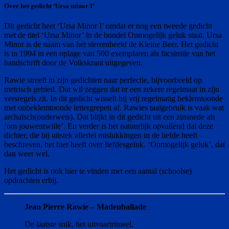
Over het gedicht ‘Ursa minor I’
Dit gedicht heet ‘Ursa Minor I’ omdat er nog een tweede gedicht
met de titel ‘Ursa Minor’ in de bundel Onmogelijk geluk staat. Ursa
Minor is de naam van het sterrenbeeld de Kleine Beer. Het gedicht
is in 1994 in een oplage van 500 exemplaren als facsimile van het
handschrift door de Volkskrant uitgegeven.
Rawie streeft in zijn gedichten naar perfectie, bijvoorbeeld op
metrisch gebied. Dat wil zeggen dat er een zekere regelmaat in zijn
versregels zit. In dit gedicht wisselt hij vrij regelmatig beklemtoonde
met onbeklemtoonde lettergrepen af. Rawies taalgebruik is vaak wat
archaïsch(ouderwets). Dat blijkt in dit gedicht uit een zinsnede als
‘om jouwentwille’. En verder is het natuurlijk opvallend dat deze
dichter, die bij uitstek allerlei mislukkingen in de liefde heeft
beschreven, het hier heeft over liefdesgeluk. ‘Onmogelijk geluk’, dat
dan weer wel.
Het gedicht is ook hier te vinden met een aantal (schoolse)
opdrachten erbij.
Jean Pierre Rawie – Madenballade
De laatste snik, het uitvaartritueel,