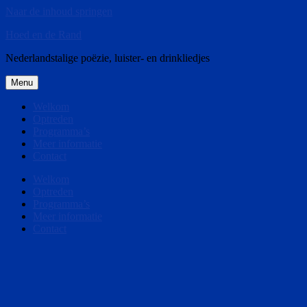
Naar de inhoud springen
Hoed en de Rand
Nederlandstalige poëzie, luister- en drinkliedjes
Menu
Welkom
Optreden
Programma’s
Meer informatie
Contact
Welkom
Optreden
Programma’s
Meer informatie
Contact