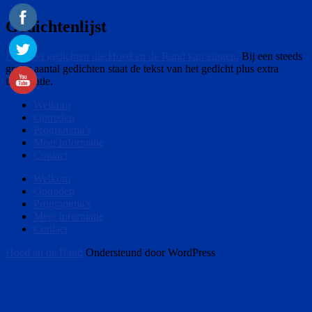
Gedichtenlijst
Lijst met gedichten die Hoed en de Rand kan zingen.
Bij een steeds
groter aantal gedichten staat de tekst van het gedicht plus extra
informatie.
Welkom
Optreden
Programma’s
Meer informatie
Contact
Welkom
Optreden
Programma’s
Meer informatie
Contact
Hoed en de Rand
Ondersteund door WordPress