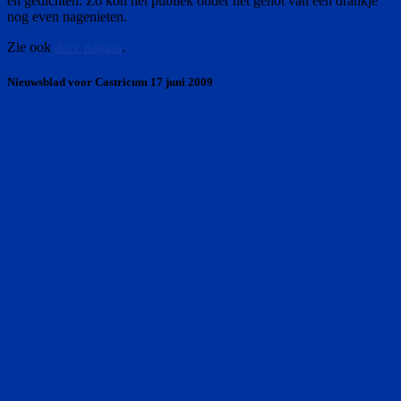
en gedichten. Zo kon het publiek onder het genot van een drankje
nog even nagenieten.
Zie ook
deze pagina
.
Nieuwsblad voor Castricum 17 juni 2009