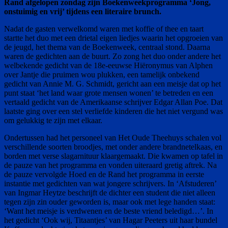
Rand afgelopen zondag zijn Boekenweekprogramma ‘Jong,
onstuimig en vrij’ tijdens een literaire brunch.
Nadat de gasten verwelkomd waren met koffie of thee en taart
startte het duo met een drietal eigen liedjes waarin het opgroeien van
de jeugd, het thema van de Boekenweek, centraal stond. Daarna
waren de gedichten aan de buurt. Zo zong het duo onder andere het
welbekende gedicht van de 18e-eeuwse Hiëronymus van Alphen
over Jantje die pruimen wou plukken, een tamelijk onbekend
gedicht van Annie M. G. Schmidt, gericht aan een meisje dat op het
punt staat ‘het land waar grote mensen wonen’ te betreden en een
vertaald gedicht van de Amerikaanse schrijver Edgar Allan Poe. Dat
laatste ging over een stel verliefde kinderen die het niet vergund was
om gelukkig te zijn met elkaar.
Ondertussen had het personeel van Het Oude Theehuys schalen vol
verschillende soorten broodjes, met onder andere brandnetelkaas, en
borden met verse slagarnituur klaargemaakt. Die kwamen op tafel in
de pauze van het programma en vonden uiteraard gretig aftrek. Na
de pauze vervolgde Hoed en de Rand het programma in eerste
instantie met gedichten van wat jongere schrijvers. In ‘Afstuderen’
van Ingmar Heytze beschrijft de dichter een student die niet alleen
tegen zijn zin ouder geworden is, maar ook met lege handen staat:
‘Want het meisje is verdwenen en de beste vriend beledigd…’. In
het gedicht ‘Ook wij, Titaantjes’ van Hagar Peeters uit haar bundel