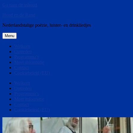
Ga naar de inhoud
Hoed en de Rand
Nederlandstalige poëzie, luister- en drinkliedjes
Menu
Welkom
Optreden
Programma’s
Meer informatie
Contact
Cookiebeleid (EU)
Welkom
Optreden
Programma’s
Meer informatie
Contact
Cookiebeleid (EU)