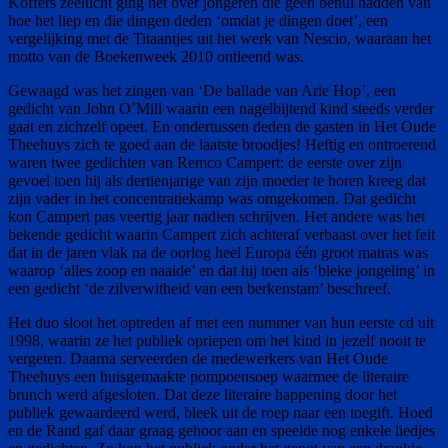
Koffers zeelucht ging het over jongeren die geen benul hadden van
hoe het liep en die dingen deden ‘omdat je dingen doet’, een
vergelijking met de Titaantjes uit het werk van Nescio, waaraan het
motto van de Boekenweek 2010 ontleend was.
Gewaagd was het zingen van ‘De ballade van Arie Hop’, een
gedicht van John O’Mill waarin een nagelbijtend kind steeds verder
gaat en zichzelf opeet. En ondertussen deden de gasten in Het Oude
Theehuys zich te goed aan de laatste broodjes! Heftig en ontroerend
waren twee gedichten van Remco Campert: de eerste over zijn
gevoel toen hij als dertienjarige van zijn moeder te horen kreeg dat
zijn vader in het concentratiekamp was omgekomen. Dat gedicht
kon Campert pas veertig jaar nadien schrijven. Het andere was het
bekende gedicht waarin Campert zich achteraf verbaast over het feit
dat in de jaren vlak na de oorlog heel Europa één groot matras was
waarop ‘alles zoop en naaide’ en dat hij toen als ‘bleke jongeling’ in
een gedicht ‘de zilverwitheid van een berkenstam’ beschreef.
Het duo sloot het optreden af met een nummer van hun eerste cd uit
1998, waarin ze het publiek opriepen om het kind in jezelf nooit te
vergeten. Daarna serveerden de medewerkers van Het Oude
Theehuys een huisgemaakte pompoensoep waarmee de literaire
brunch werd afgesloten. Dat deze literaire happening door het
publiek gewaardeerd werd, bleek uit de roep naar een toegift. Hoed
en de Rand gaf daar graag gehoor aan en speelde nog enkele liedjes