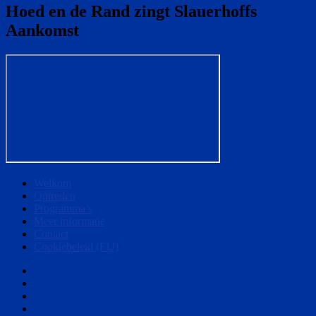
Hoed en de Rand zingt Slauerhoffs
Aankomst
Welkom
Optreden
Programma’s
Meer informatie
Contact
Cookiebeleid (EU)
Welkom
Optreden
Programma’s
Meer