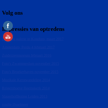
Volg ons
Impressies van optredens
Opening galerie in Koudum, maart 2017
Amsterdam, Perdu 4 februari 2017
Zuiderzeemuseum februari 2016
Foto's Zwammerdam november 2015
Foto's Broekerhaven november 2015
Muzikale Kerstwandeling 2014
Reigershoeve Heemskerk 2014
Slauerhofflezing Leiden 2013
rondje IJsselmeer