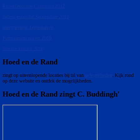
Kunstfietsroute Castricum 2012
tijdens expositie Spaarndam 2012
snertmeeting Trintelhaven
Pompoenenconcert 2010
literaire brunch 2010
Hoed en de Rand
zingt op uiteenlopende locaties bij tal van
gelegenheden
. Kijk rond
op deze website en ontdek de mogelijkheden.
Hoed en de Rand zingt C. Buddingh'